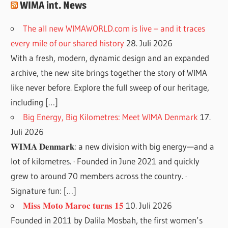
WIMA int. News
The all new WIMAWORLD.com is live – and it traces
every mile of our shared history
28. Juli 2026
With a fresh, modern, dynamic design and an expanded
archive, the new site brings together the story of WIMA
like never before. Explore the full sweep of our heritage,
including […]
Big Energy, Big Kilometres: Meet WIMA Denmark
17.
Juli 2026
𝐖𝐈𝐌𝐀 𝐃𝐞𝐧𝐦𝐚𝐫𝐤: a new division with big energy—and a
lot of kilometres. · Founded in June 2021 and quickly
grew to around 70 members across the country. ·
Signature fun: […]
𝐌𝐢𝐬𝐬 𝐌𝐨𝐭𝐨 𝐌𝐚𝐫𝐨𝐜 𝐭𝐮𝐫𝐧𝐬 𝟏𝟓
10. Juli 2026
Founded in 2011 by Dalila Mosbah, the first women’s