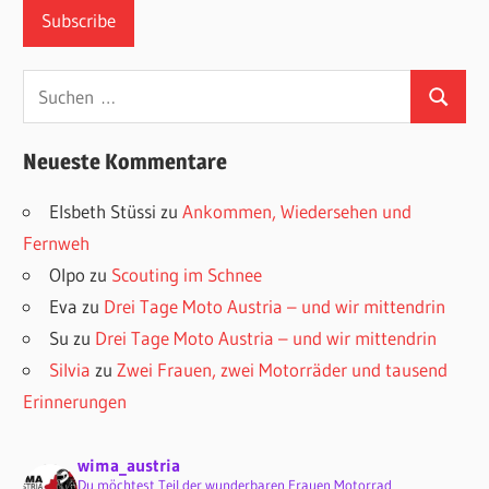
Suchen
Suchen
nach:
Neueste Kommentare
Elsbeth Stüssi
zu
Ankommen, Wiedersehen und
Fernweh
Olpo
zu
Scouting im Schnee
Eva
zu
Drei Tage Moto Austria – und wir mittendrin
Su
zu
Drei Tage Moto Austria – und wir mittendrin
Silvia
zu
Zwei Frauen, zwei Motorräder und tausend
Erinnerungen
wima_austria
Du möchtest Teil der wunderbaren Frauen Motorrad