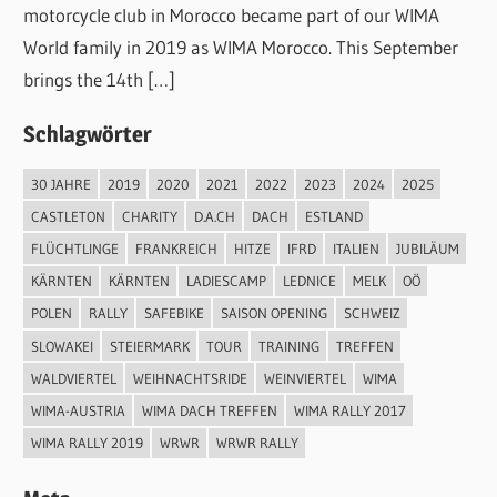
motorcycle club in Morocco became part of our WIMA
World family in 2019 as WIMA Morocco. This September
brings the 14th […]
Schlagwörter
30 JAHRE
2019
2020
2021
2022
2023
2024
2025
CASTLETON
CHARITY
D.A.CH
DACH
ESTLAND
FLÜCHTLINGE
FRANKREICH
HITZE
IFRD
ITALIEN
JUBILÄUM
KÄRNTEN
KÄRNTEN
LADIESCAMP
LEDNICE
MELK
OÖ
POLEN
RALLY
SAFEBIKE
SAISON OPENING
SCHWEIZ
SLOWAKEI
STEIERMARK
TOUR
TRAINING
TREFFEN
WALDVIERTEL
WEIHNACHTSRIDE
WEINVIERTEL
WIMA
WIMA-AUSTRIA
WIMA DACH TREFFEN
WIMA RALLY 2017
WIMA RALLY 2019
WRWR
WRWR RALLY