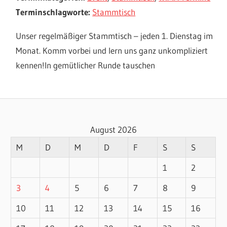
Terminschlagworte:
Stammtisch
Unser regelmäßiger Stammtisch – jeden 1. Dienstag im
Monat. Komm vorbei und lern uns ganz unkompliziert
kennen!In gemütlicher Runde tauschen
August 2026
M
D
M
D
F
S
S
1
2
3
4
5
6
7
8
9
10
11
12
13
14
15
16