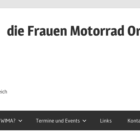
die Frauen Motorrad O
eich
t WIMA?
Termine und Events
Links
Kont