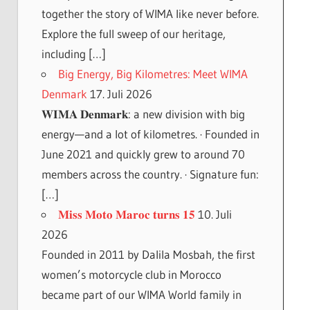
together the story of WIMA like never before.
Explore the full sweep of our heritage,
including […]
Big Energy, Big Kilometres: Meet WIMA
Denmark
17. Juli 2026
𝐖𝐈𝐌𝐀 𝐃𝐞𝐧𝐦𝐚𝐫𝐤: a new division with big
energy—and a lot of kilometres. · Founded in
June 2021 and quickly grew to around 70
members across the country. · Signature fun:
[…]
𝐌𝐢𝐬𝐬 𝐌𝐨𝐭𝐨 𝐌𝐚𝐫𝐨𝐜 𝐭𝐮𝐫𝐧𝐬 𝟏𝟓
10. Juli
2026
Founded in 2011 by Dalila Mosbah, the first
women’s motorcycle club in Morocco
became part of our WIMA World family in