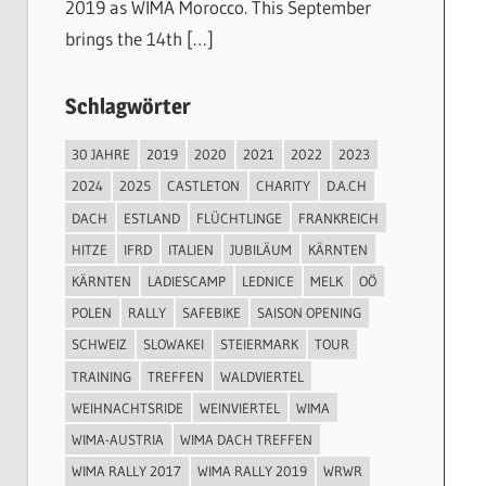
2019 as WIMA Morocco. This September
brings the 14th […]
Schlagwörter
30 JAHRE
2019
2020
2021
2022
2023
2024
2025
CASTLETON
CHARITY
D.A.CH
DACH
ESTLAND
FLÜCHTLINGE
FRANKREICH
HITZE
IFRD
ITALIEN
JUBILÄUM
KÄRNTEN
KÄRNTEN
LADIESCAMP
LEDNICE
MELK
OÖ
POLEN
RALLY
SAFEBIKE
SAISON OPENING
SCHWEIZ
SLOWAKEI
STEIERMARK
TOUR
TRAINING
TREFFEN
WALDVIERTEL
WEIHNACHTSRIDE
WEINVIERTEL
WIMA
WIMA-AUSTRIA
WIMA DACH TREFFEN
WIMA RALLY 2017
WIMA RALLY 2019
WRWR