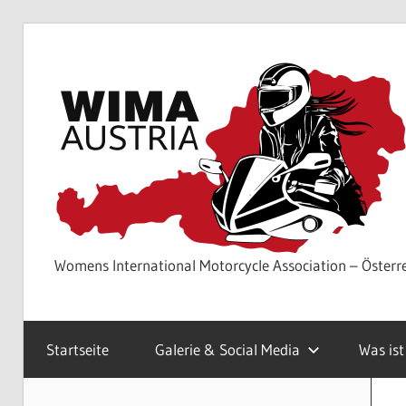
Zum
Inhalt
springen
Womens International Motorcycle Association – Österr
Startseite
Galerie & Social Media
Was is