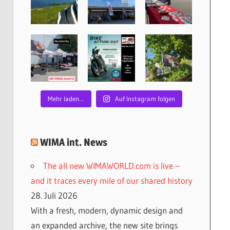
Mehr laden…
Auf Instagram folgen
WIMA int. News
The all new WIMAWORLD.com is live –
and it traces every mile of our shared history
28. Juli 2026
With a fresh, modern, dynamic design and
an expanded archive, the new site brings