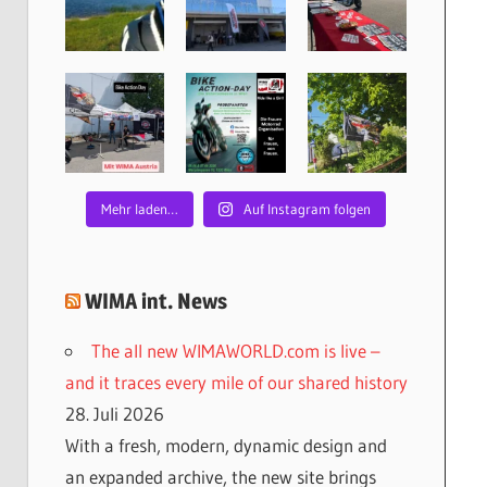
Mehr laden…
Auf Instagram folgen
WIMA int. News
The all new WIMAWORLD.com is live –
and it traces every mile of our shared history
28. Juli 2026
With a fresh, modern, dynamic design and
an expanded archive, the new site brings