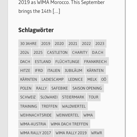
2019 as WIMA Morocco. This September
brings the 14th […]
Schlagwörter
30 JAHRE
2019
2020
2021
2022
2023
2024
2025
CASTLETON
CHARITY
D.A.CH
DACH
ESTLAND
FLÜCHTLINGE
FRANKREICH
HITZE
IFRD
ITALIEN
JUBILÄUM
KÄRNTEN
KÄRNTEN
LADIESCAMP
LEDNICE
MELK
OÖ
POLEN
RALLY
SAFEBIKE
SAISON OPENING
SCHWEIZ
SLOWAKEI
STEIERMARK
TOUR
TRAINING
TREFFEN
WALDVIERTEL
WEIHNACHTSRIDE
WEINVIERTEL
WIMA
WIMA-AUSTRIA
WIMA DACH TREFFEN
WIMA RALLY 2017
WIMA RALLY 2019
WRWR