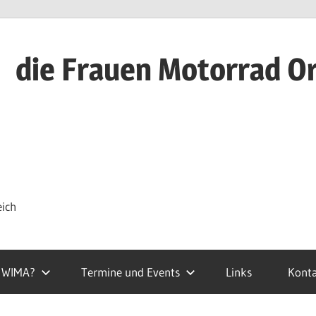
die Frauen Motorrad O
eich
t WIMA?
Termine und Events
Links
Kont