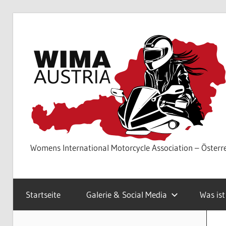
Zum
Inhalt
springen
Womens International Motorcycle Association – Österr
Startseite
Galerie & Social Media
Was is