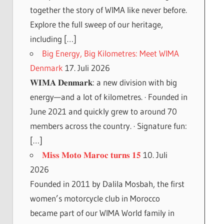
together the story of WIMA like never before.
Explore the full sweep of our heritage,
including […]
Big Energy, Big Kilometres: Meet WIMA
Denmark
17. Juli 2026
𝐖𝐈𝐌𝐀 𝐃𝐞𝐧𝐦𝐚𝐫𝐤: a new division with big
energy—and a lot of kilometres. · Founded in
June 2021 and quickly grew to around 70
members across the country. · Signature fun:
[…]
𝐌𝐢𝐬𝐬 𝐌𝐨𝐭𝐨 𝐌𝐚𝐫𝐨𝐜 𝐭𝐮𝐫𝐧𝐬 𝟏𝟓
10. Juli
2026
Founded in 2011 by Dalila Mosbah, the first
women’s motorcycle club in Morocco
became part of our WIMA World family in