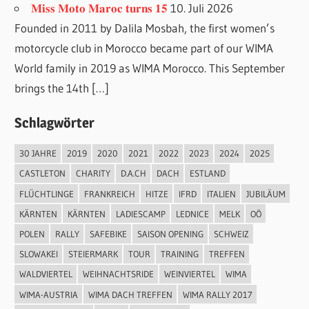
𝐌𝐢𝐬𝐬 𝐌𝐨𝐭𝐨 𝐌𝐚𝐫𝐨𝐜 𝐭𝐮𝐫𝐧𝐬 𝟏𝟓
10. Juli 2026
Founded in 2011 by Dalila Mosbah, the first women’s
motorcycle club in Morocco became part of our WIMA
World family in 2019 as WIMA Morocco. This September
brings the 14th […]
Schlagwörter
30 JAHRE
2019
2020
2021
2022
2023
2024
2025
CASTLETON
CHARITY
D.A.CH
DACH
ESTLAND
FLÜCHTLINGE
FRANKREICH
HITZE
IFRD
ITALIEN
JUBILÄUM
KÄRNTEN
KÄRNTEN
LADIESCAMP
LEDNICE
MELK
OÖ
POLEN
RALLY
SAFEBIKE
SAISON OPENING
SCHWEIZ
SLOWAKEI
STEIERMARK
TOUR
TRAINING
TREFFEN
WALDVIERTEL
WEIHNACHTSRIDE
WEINVIERTEL
WIMA
WIMA-AUSTRIA
WIMA DACH TREFFEN
WIMA RALLY 2017