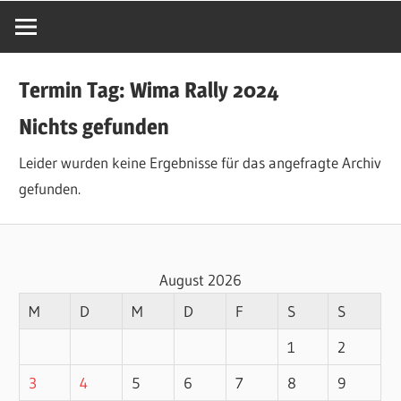
Termin Tag:
Wima Rally 2024
Nichts gefunden
Leider wurden keine Ergebnisse für das angefragte Archiv
gefunden.
August 2026
M
D
M
D
F
S
S
1
2
3
4
5
6
7
8
9