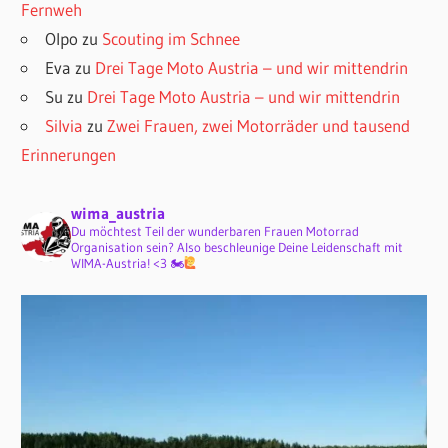
Fernweh
Olpo
zu
Scouting im Schnee
Eva
zu
Drei Tage Moto Austria – und wir mittendrin
Su
zu
Drei Tage Moto Austria – und wir mittendrin
Silvia
zu
Zwei Frauen, zwei Motorräder und tausend
Erinnerungen
wima_austria
Du möchtest Teil der wunderbaren Frauen Motorrad
Organisation sein? Also beschleunige Deine Leidenschaft mit
WIMA-Austria! <3 🏍