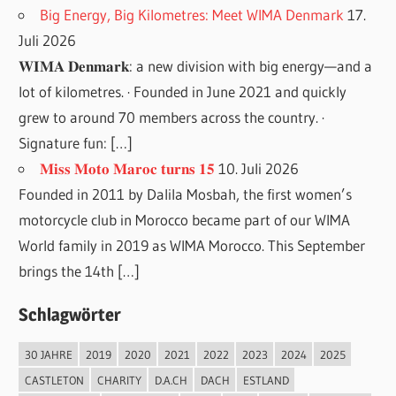
Big Energy, Big Kilometres: Meet WIMA Denmark
17.
Juli 2026
𝐖𝐈𝐌𝐀 𝐃𝐞𝐧𝐦𝐚𝐫𝐤: a new division with big energy—and a
lot of kilometres. · Founded in June 2021 and quickly
grew to around 70 members across the country. ·
Signature fun: […]
𝐌𝐢𝐬𝐬 𝐌𝐨𝐭𝐨 𝐌𝐚𝐫𝐨𝐜 𝐭𝐮𝐫𝐧𝐬 𝟏𝟓
10. Juli 2026
Founded in 2011 by Dalila Mosbah, the first women’s
motorcycle club in Morocco became part of our WIMA
World family in 2019 as WIMA Morocco. This September
brings the 14th […]
Schlagwörter
30 JAHRE
2019
2020
2021
2022
2023
2024
2025
CASTLETON
CHARITY
D.A.CH
DACH
ESTLAND