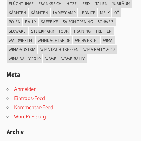
FLÜCHTLINGE
FRANKREICH
HITZE
IFRD
ITALIEN
JUBILÄUM
KÄRNTEN
KÄRNTEN
LADIESCAMP
LEDNICE
MELK
OÖ
POLEN
RALLY
SAFEBIKE
SAISON OPENING
SCHWEIZ
SLOWAKEI
STEIERMARK
TOUR
TRAINING
TREFFEN
WALDVIERTEL
WEIHNACHTSRIDE
WEINVIERTEL
WIMA
WIMA-AUSTRIA
WIMA DACH TREFFEN
WIMA RALLY 2017
WIMA RALLY 2019
WRWR
WRWR RALLY
Meta
Anmelden
Eintrags-Feed
Kommentar-Feed
WordPress.org
Archiv